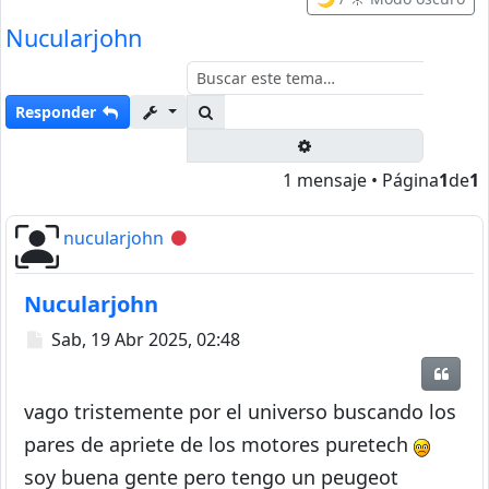
Nucularjohn
Buscar
Responder
Búsqueda avanzada
1 mensaje • Página
1
de
1
nucularjohn
Desconectado
Nucularjohn
Mensaje
Sab, 19 Abr 2025, 02:48
Citar
vago tristemente por el universo buscando los
pares de apriete de los motores puretech
soy buena gente pero tengo un peugeot