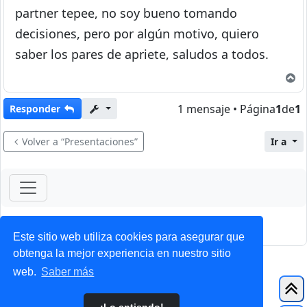
partner tepee, no soy bueno tomando
decisiones, pero por algún motivo, quiero
saber los pares de apriete, saludos a todos.
A
1 mensaje • Página
1
de
1
Responder
Volver a “Presentaciones”
Ir a
ForoClub 2025
Privacidad
|
Condiciones
Este sitio web utiliza cookies para asegurar que
obtenga la mejor experiencia en nuestro sitio
web.
Saber más