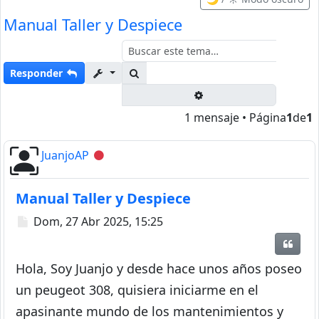
Manual Taller y Despiece
Buscar
Responder
Búsqueda avanzada
1 mensaje • Página
1
de
1
JuanjoAP
Desconectado
Manual Taller y Despiece
Mensaje
Dom, 27 Abr 2025, 15:25
Citar
Hola, Soy Juanjo y desde hace unos años poseo
un peugeot 308, quisiera iniciarme en el
apasinante mundo de los mantenimientos y