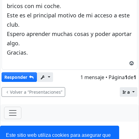
bricos con mi coche.
Este es el principal motivo de mi acceso a este
club.
Espero aprender muchas cosas y poder aportar
algo.
Gracias.
A
1 mensaje • Página
1
de
1
Responder
Volver a “Presentaciones”
Ir a
ForoClub 2025
Privacidad
|
Condiciones
Este sitio web utiliza cookies para asegurar que