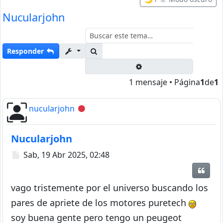
Nucularjohn
Buscar
Responder
Búsqueda avanzada
1 mensaje • Página
1
de
1
nucularjohn
Desconectado
Nucularjohn
Mensaje
Sab, 19 Abr 2025, 02:48
Citar
vago tristemente por el universo buscando los
pares de apriete de los motores puretech
soy buena gente pero tengo un peugeot