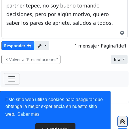
partner tepee, no soy bueno tomando
decisiones, pero por algún motivo, quiero
saber los pares de apriete, saludos a todos.
A
1 mensaje • Página
1
de
1
Responder
Volver a “Presentaciones”
Ir a
ForoClub 2025
Privacidad
|
Condiciones
Este sitio web utiliza cookies para asegurar que
obtenga la mejor experiencia en nuestro sitio
web.
Saber más