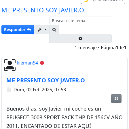
ME PRESENTO SOY JAVIER.O
Buscar
Responder
Búsqueda avanzada
1 mensaje • Página
1
de
1
kieman54
Desconectado
ME PRESENTO SOY JAVIER.O
Mensaje
Dom, 02 Feb 2025, 07:53
Citar
Buenos dias, soy Javier, mi coche es un
PEUGEOT 3008 SPORT PACK THP DE 156CV AÑO
2011, ENCANTADO DE ESTAR AQUÍ