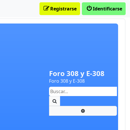
Registrarse
Identificarse
Foro 308 y E-308
Foro 308 y E-308
Buscar
Búsqueda avanzada