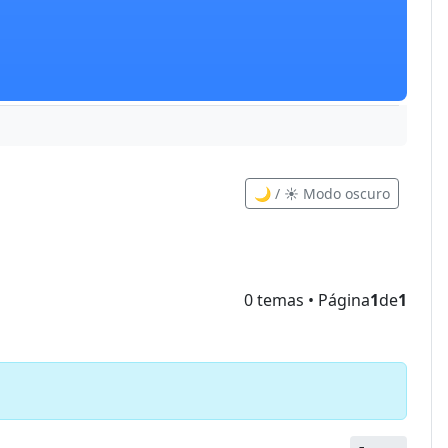
🌙 / ☀️ Modo oscuro
0 temas • Página
1
de
1