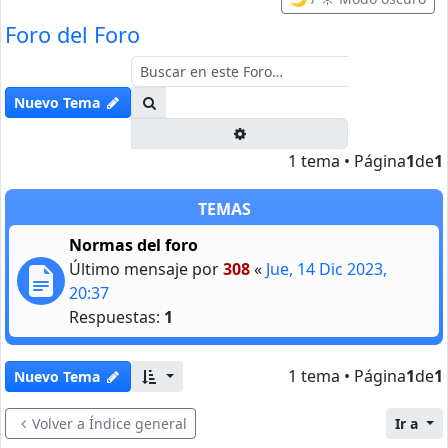
Foro del Foro
Buscar
Nuevo Tema
Búsqueda avanzada
1 tema • Página
1
de
1
TEMAS
Normas del foro
Último mensaje por
308
«
Jue, 14 Dic 2023,
20:37
Respuestas:
1
1 tema • Página
1
de
1
Nuevo Tema
Volver a Índice general
Ir a