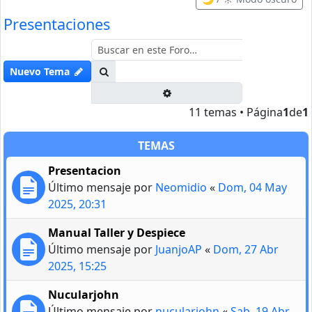
Presentaciones
Buscar
Nuevo Tema
Búsqueda avanzada
11 temas • Página
1
de
1
TEMAS
Presentacion
Último mensaje por
Neomidio
«
Dom, 04 May
2025, 20:31
Manual Taller y Despiece
Último mensaje por
JuanjoAP
«
Dom, 27 Abr
2025, 15:25
Nucularjohn
Último mensaje por
nucularjohn
«
Sab, 19 Abr