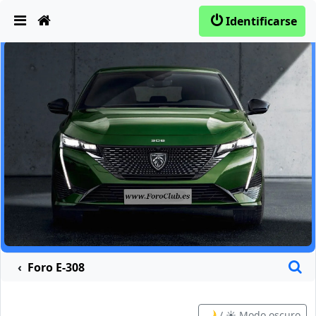
Obviar
Identificarse
B
Foro E-308
🌙 / ☀️ Modo oscuro