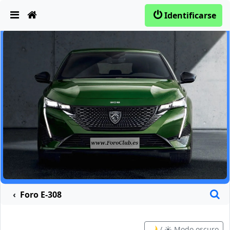
Obviar
Identificarse
B
Foro E-308
🌙 / ☀️ Modo oscuro