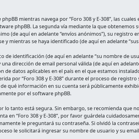
phpBB mientras navega por “Foro 308 y E-308”, las cuales
oftware phpBB. La segunda vía mediante la que obtenemos s
imo (de aquí en adelante “envíos anónimos”), su registro en
e y mientras se haya identificado (de aquí en adelante “sus
de identificación (de aquí en adelante “su nombre de usu
y una dirección de email personal válida (de aquí en adelant
ión de datos aplicables en el país en el que estamos instal
rida por “Foro 308 y E-308” durante el proceso de registro s
ón de qué información en su cuenta será públicamente exhibi
camente por el software phpBB.
por lo tanto está segura. Sin embargo, se recomienda que 
uenta en “Foro 308 y E-308”, por favor guárdela cuidadosam
imamente le preguntará su contraseña. Si olvidó la contrase
oceso le solicitará ingresar su nombre de usuario y su ema