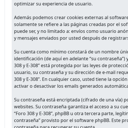
optimizar su experiencia de usuario.
Además podemos crear cookies externas al software 
solamente se refiere a las páginas creadas por el s
puede ser, y no limitado a: envíos como usuario anón
y mensajes enviados por usted después de registrars
Su cuenta como mínimo constará de un nombre único 
identificación (de aquí en adelante “su contraseña”) 
308 y E-308” está protegida por las leyes de protecc
usuario, su contraseña y su dirección de e-mail reque
308 y E-308”. En cualquier caso, usted tiene la opci
activar o desactivar los emails generados automáti
Su contraseña está encriptada (cifrado de una vía) 
websites. Su contraseña garantiza el acceso a su c
“Foro 308 y E-308”, phpBB u otra tercera parte, legít
contraseña” provisto por el software phpBB. Este pr
contraseña para recuperar su cuenta.