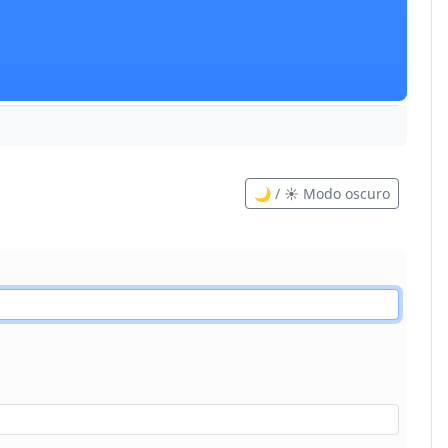
🌙 / ☀️ Modo oscuro