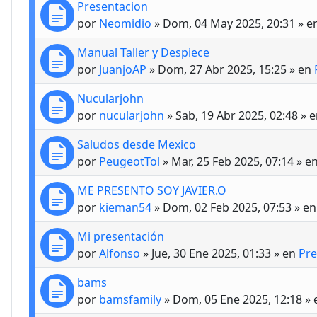
Presentacion
por
Neomidio
»
Dom, 04 May 2025, 20:31
» e
Manual Taller y Despiece
por
JuanjoAP
»
Dom, 27 Abr 2025, 15:25
» en
Nucularjohn
por
nucularjohn
»
Sab, 19 Abr 2025, 02:48
» 
Saludos desde Mexico
por
PeugeotTol
»
Mar, 25 Feb 2025, 07:14
» e
ME PRESENTO SOY JAVIER.O
por
kieman54
»
Dom, 02 Feb 2025, 07:53
» e
Mi presentación
por
Alfonso
»
Jue, 30 Ene 2025, 01:33
» en
Pre
bams
por
bamsfamily
»
Dom, 05 Ene 2025, 12:18
» 