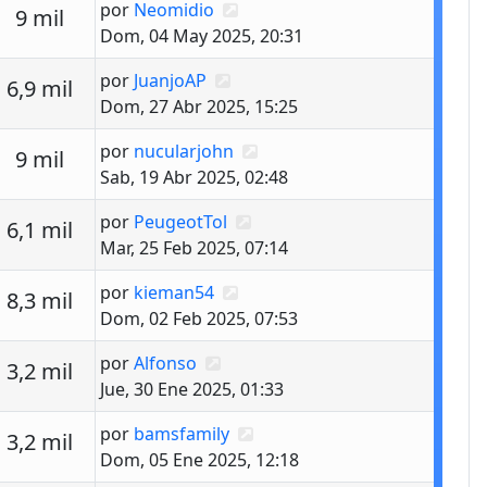
Último mensaje
por
Neomidio
estas
Vistas
9 mil
Dom, 04 May 2025, 20:31
Último mensaje
por
JuanjoAP
estas
Vistas
6,9 mil
Dom, 27 Abr 2025, 15:25
Último mensaje
por
nucularjohn
estas
Vistas
9 mil
Sab, 19 Abr 2025, 02:48
Último mensaje
por
PeugeotTol
estas
Vistas
6,1 mil
Mar, 25 Feb 2025, 07:14
Último mensaje
por
kieman54
estas
Vistas
8,3 mil
Dom, 02 Feb 2025, 07:53
Último mensaje
por
Alfonso
estas
Vistas
3,2 mil
Jue, 30 Ene 2025, 01:33
Último mensaje
por
bamsfamily
estas
Vistas
3,2 mil
Dom, 05 Ene 2025, 12:18