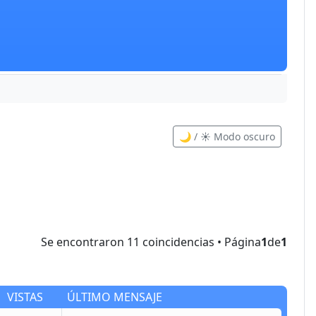
🌙 / ☀️ Modo oscuro
Se encontraron 11 coincidencias • Página
1
de
1
VISTAS
ÚLTIMO MENSAJE