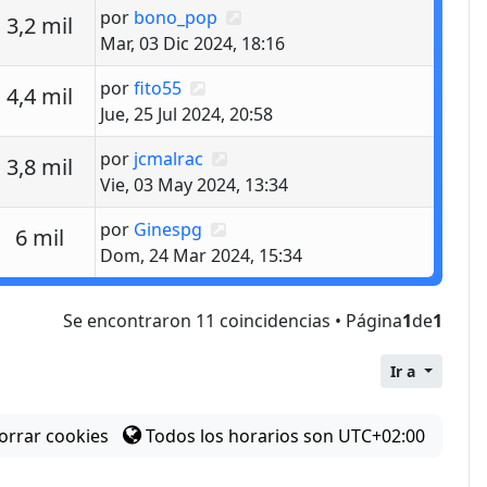
Último mensaje
por
bono_pop
estas
Vistas
3,2 mil
Mar, 03 Dic 2024, 18:16
Último mensaje
por
fito55
estas
Vistas
4,4 mil
Jue, 25 Jul 2024, 20:58
Último mensaje
por
jcmalrac
estas
Vistas
3,8 mil
Vie, 03 May 2024, 13:34
Último mensaje
por
Ginespg
estas
Vistas
6 mil
Dom, 24 Mar 2024, 15:34
Se encontraron 11 coincidencias • Página
1
de
1
Ir a
orrar cookies
Todos los horarios son
UTC+02:00