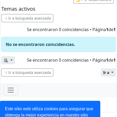
Temas activos
Ir a búsqueda avanzada
Se encontraron 0 coincidencias • Página
1
de
1
No se encontraron coincidencias.
Se encontraron 0 coincidencias • Página
1
de
1
Ir a búsqueda avanzada
Ir a
ForoClub 2025
Privacidad
|
Condiciones
Este sitio web utiliza cookies para asegurar que
obtenga la mejor experiencia en nuestro sitio