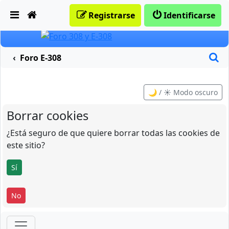
Obviar
Registrarse
Identificarse
B
Foro E-308
🌙 / ☀️ Modo oscuro
Borrar cookies
¿Está seguro de que quiere borrar todas las cookies de
este sitio?