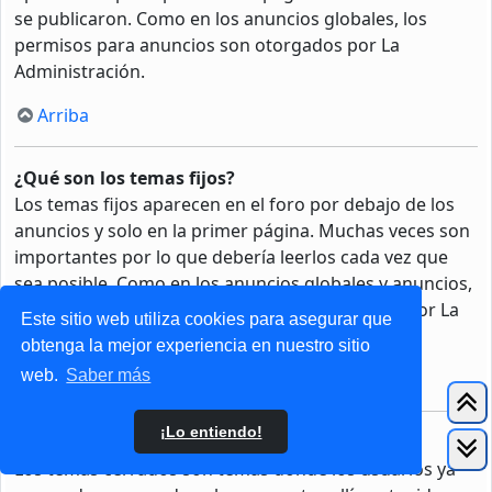
se publicaron. Como en los anuncios globales, los
permisos para anuncios son otorgados por La
Administración.
Arriba
¿Qué son los temas fijos?
Los temas fijos aparecen en el foro por debajo de los
anuncios y solo en la primer página. Muchas veces son
importantes por lo que debería leerlos cada vez que
sea posible. Como en los anuncios globales y anuncios,
los permisos para fijar un tema son otorgados por La
Este sitio web utiliza cookies para asegurar que
Administración.
obtenga la mejor experiencia en nuestro sitio
web.
Saber más
Arriba
¡Lo entiendo!
¿Qué son los temas cerrados?
Los temas cerrados son temas donde los usuarios ya