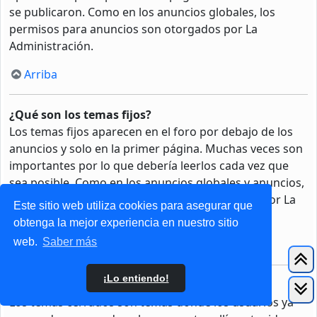
se publicaron. Como en los anuncios globales, los
permisos para anuncios son otorgados por La
Administración.
Arriba
¿Qué son los temas fijos?
Los temas fijos aparecen en el foro por debajo de los
anuncios y solo en la primer página. Muchas veces son
importantes por lo que debería leerlos cada vez que
sea posible. Como en los anuncios globales y anuncios,
los permisos para fijar un tema son otorgados por La
Este sitio web utiliza cookies para asegurar que
Administración.
obtenga la mejor experiencia en nuestro sitio
web.
Saber más
Arriba
¡Lo entiendo!
¿Qué son los temas cerrados?
Los temas cerrados son temas donde los usuarios ya