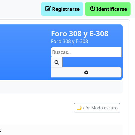
Registrarse
Identificarse
Foro 308 y E-308
Foro 308 y E-308
Buscar
Búsqueda avanzada
🌙 / ☀️ Modo oscuro
s