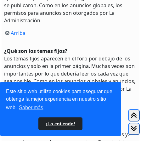
se publicaron. Como en los anuncios globales, los
permisos para anuncios son otorgados por La
Administración.
Arriba
¿Qué son los temas fijos?
Los temas fijos aparecen en el foro por debajo de los
anuncios y solo en la primer página. Muchas veces son
importantes por lo que debería leerlos cada vez que
sea posible. Como en los anuncios globales y anuncios,
los permisos para fijar un tema son otorgados por La
Este sitio web utiliza cookies para asegurar que
Administración.
obtenga la mejor experiencia en nuestro sitio
web.
Saber más
Arriba
¡Lo entiendo!
¿Qué son los temas cerrados?
Los temas cerrados son temas donde los usuarios ya